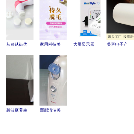
容院健康新
市场价格深
与职场从容
子美容仪品
蓝海
度调查
之道
牌
从蘑菇街优
家用科技美
大屏显示器
美容电子产
店到电子美
容新选择
与电子美容
品包装的革
容仪 现代
DEESS蒂
仪 科技赋
命 预涂热
收纳、科技
丝IPL光子
能日常生活
覆合防刮哑
与美学的精
脱毛仪深度
的双重变革
膜如何重塑
致共舞
评测
电子美容仪
的外壳防护
碧波庭养生
面部清洁美
仪价格与选
肤机 vs 活
购指南 君
氧离子机