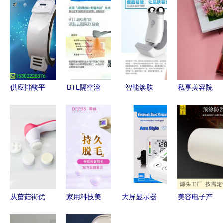
供应排酸平
BTL隔空溶
智能焕肤
私享美容院
衡养生仪
脂刀全解析
电子美容仪
级护肤体验
科技赋能美
厂家实力与
的神奇魅力
探寻顶级电
容院健康新
市场价格深
与职场从容
子美容仪品
蓝海
度调查
之道
牌
从蘑菇街优
家用科技美
大屏显示器
美容电子产
店到电子美
容新选择
与电子美容
品包装的革