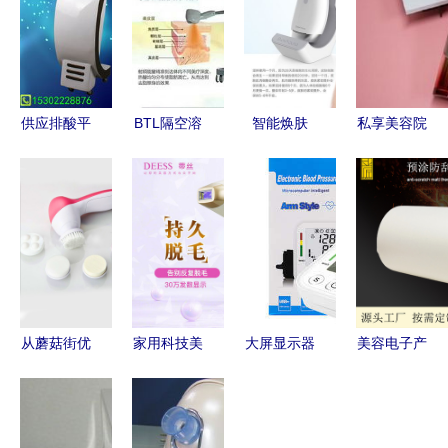
供应排酸平
BTL隔空溶
智能焕肤
私享美容院
衡养生仪
脂刀全解析
电子美容仪
级护肤体验
科技赋能美
厂家实力与
的神奇魅力
探寻顶级电
容院健康新
市场价格深
与职场从容
子美容仪品
蓝海
度调查
之道
牌
从蘑菇街优
家用科技美
大屏显示器
美容电子产
店到电子美
容新选择
与电子美容
品包装的革
容仪 现代
DEESS蒂
仪 科技赋
命 预涂热
收纳、科技
丝IPL光子
能日常生活
覆合防刮哑